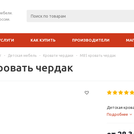
мебели.
оссии.
УСЛУГИ
КАК КУПИТЬ
ПРОИЗВОДИТЕЛИ
МА
г
-
Детская мебель
-
Кровати чердаки
-
М85 кровать чердак
ровать чердак
Детская крова
Подробнее