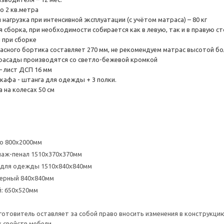
о 2 кв.метра
нагрузка при интенсивной эксплуатации (с учётом матраса) – 80 кг
 сборка, при необходимости собирается как в левую, так и в правую с
 при сборке
асного бортика составляет 270 мм, не рекомендуем матрас высотой бол
фасады производятся со светло-бежевой кромкой
– лист ДСП 16 мм
кафа - штанга для одежды + 3 полки.
 на колесах 50 см
о 800х2000мм
лаж-пенал 1510х370х370мм
 для одежды 1510х840х840мм
ерный 840х840мм
: 650х520мм
отовитель оставляет за собой право вносить изменения в конструкцию
 свойств мебели.