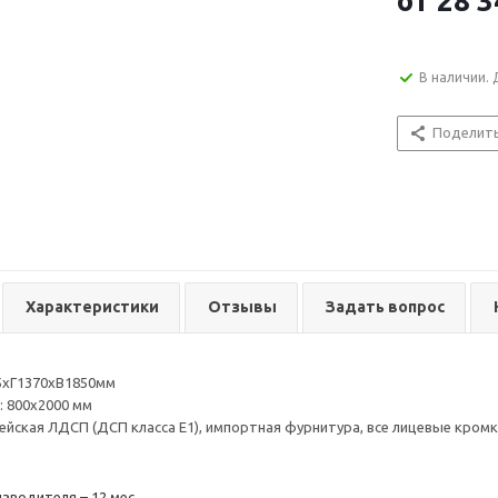
от
28 3
В наличии. 
Поделит
Характеристики
Отзывы
Задать вопрос
5хГ1370хВ1850мм
: 800х2000 мм
пейская ЛДСП (ДСП класса Е1), импортная фурнитура, все лицевые кро
зводителя – 12 мес.