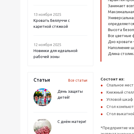
Занимает всег
Максимальная 
13 ноября 2025
Универсальная
Кровать Беллуччи с
определяется
каретной стяжкой
Высота безоп
Все цветные 
Дно кровати 
12 ноября 2025
Наполнение ш
Новинки для идеальной
Длина столика
рабочей зоны
Состоит из:
Статьи
Все статьи
Спальное мест
День защиты
Книжный стел
детей!
Угловой шкаф
Стол компьют
Стол выкатной
С днём матери!
*Предприятие-изг
эксплуатационных