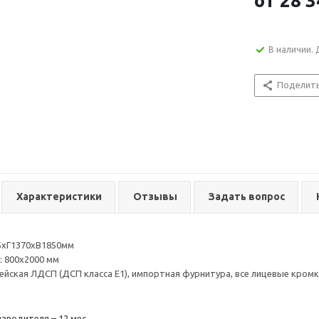
от
28 3
В наличии. 
Поделит
Характеристики
Отзывы
Задать вопрос
5хГ1370хВ1850мм
: 800х2000 мм
пейская ЛДСП (ДСП класса Е1), импортная фурнитура, все лицевые кро
зводителя – 12 мес.