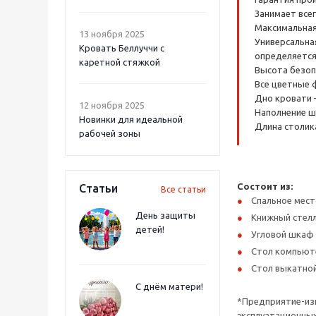
Занимает всег
Максимальная 
13 ноября 2025
Универсальная
Кровать Беллуччи с
определяется
каретной стяжкой
Высота безоп
Все цветные 
Дно кровати 
12 ноября 2025
Наполнение ш
Новинки для идеальной
Длина столика
рабочей зоны
Состоит из:
Статьи
Все статьи
Спальное мест
День защиты
Книжный стел
детей!
Угловой шкаф
Стол компьют
Стол выкатной
С днём матери!
*Предприятие-изг
эксплуатационных