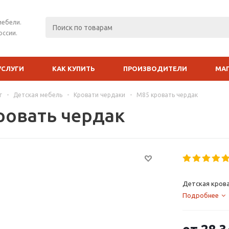
мебели.
оссии.
УСЛУГИ
КАК КУПИТЬ
ПРОИЗВОДИТЕЛИ
МА
г
-
Детская мебель
-
Кровати чердаки
-
М85 кровать чердак
ровать чердак
Детская крова
Подробнее