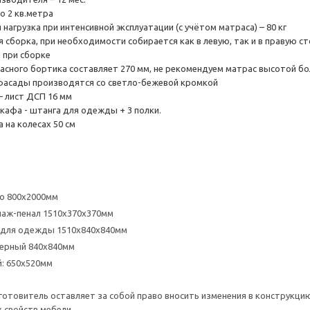
о 2 кв.метра
нагрузка при интенсивной эксплуатации (с учётом матраса) – 80 кг
 сборка, при необходимости собирается как в левую, так и в правую с
 при сборке
асного бортика составляет 270 мм, не рекомендуем матрас высотой бол
фасады производятся со светло-бежевой кромкой
– лист ДСП 16 мм
кафа - штанга для одежды + 3 полки.
 на колесах 50 см
о 800х2000мм
лаж-пенал 1510х370х370мм
 для одежды 1510х840х840мм
ерный 840х840мм
: 650х520мм
отовитель оставляет за собой право вносить изменения в конструкцию
 свойств мебели.