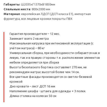
Габариты
: Ш2035хГ1370хВ1850мм
Спальные места
: 800х2000 мм
Материал
: европейская ЛДСП (ДСП класса Е1), импортная
фурнитура, все лицевые кромки покрыты ПВХ
Гарантия производителя – 12 мес.
Занимает всего 2 кв.метра
Максимальная нагрузка при интенсивной эксплуатации (с
учётом матраса) – 80 кг
Универсальная сборка, при необходимости собирается как в
левую, так и в правую стороны т.е. расположение элементов
мебели определяется при сборке
Высота безопасного бортика составляет 270 мм, не
рекомендуем матрас высотой более чем 14 см.
Все цветные фасады производятся со светло-бежевой
кромкой
Дно кровати – лист ДСП 16 мм
Наполнение шкафа - штанга для одежды + 3 полки.
Длина столика на колесах 50 см