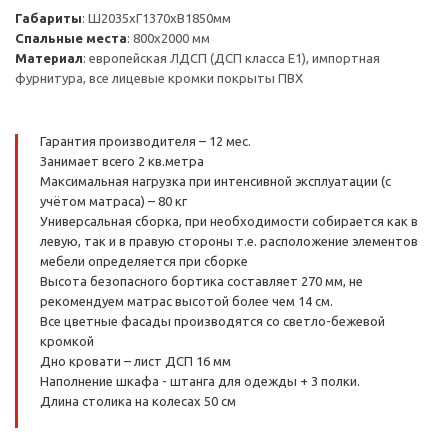
Габариты
: Ш2035хГ1370хВ1850мм
Спальные места
: 800х2000 мм
Материал
: европейская ЛДСП (ДСП класса Е1), импортная
фурнитура, все лицевые кромки покрыты ПВХ
Гарантия производителя – 12 мес.
Занимает всего 2 кв.метра
Максимальная нагрузка при интенсивной эксплуатации (с
учётом матраса) – 80 кг
Универсальная сборка, при необходимости собирается как в
левую, так и в правую стороны т.е. расположение элементов
мебели определяется при сборке
Высота безопасного бортика составляет 270 мм, не
рекомендуем матрас высотой более чем 14 см.
Все цветные фасады производятся со светло-бежевой
кромкой
Дно кровати – лист ДСП 16 мм
Наполнение шкафа - штанга для одежды + 3 полки.
Длина столика на колесах 50 см