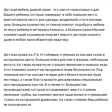
Детская мебель данной серии - это уже готовая комната для
Вашего ребенка, которая совмещает в себе спальное место,
вместительное место для одежды, выдвижной стол и игровую
зону. Большое количество оттенков помогут подобрать мебель
по вкусу ребенку и интерьеру комнаты, а большое разнообразие
комплектаций и размеров поможет вписать детскую комнату
даже в любую малогабаритную квартиру.
Детская кроватка Л-6. Устойчивые ступеньки из массива сосны в
натуральном цвете, большая полка для книг и игрушек. Небольшая
высота. На такую кроватку не страшно переложить малыша, ведь
этот комплекс полностью продуман в плане безопасности. Под
спальным местом находится ящик для и белья и полочки, Края
лестницы, а также борта кровати декорированы специальным
противоударным кантом. В отличие от большинства
производителей, которые устанавливают вместо ступенек
железные трубки, мы комплектуем все наши кровати ступеньками
только из натуральной древесины. На таких ступенях Ваш ребенок
не поскользнется.