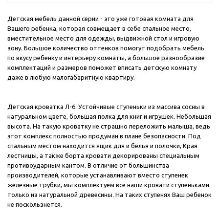
Детская мебель данной серии - это уже готовая комната для
Вашего ребенка, которая совмещает в себе спальное место,
вместительное место для одежды, выдвижной стол и игровую
зону. Большое количество оттенков помогут подобрать мебель
по вкусу ребенку и интерьеру комнаты, а большое разнообразие
комплектаций и размеров поможет вписать детскую комнату
даже в любую малогабаритную квартиру.
Детская кроватка Л-6. Устойчивые ступеньки из массива сосны в
натуральном цвете, большая полка для книг и игрушек. Небольшая
высота. На такую кроватку не страшно переложить малыша, ведь
этот комплекс полностью продуман в плане безопасности. Под
спальным местом находится ящик для и белья и полочки, Края
лестницы, а также борта кровати декорированы специальным
противоударным кантом. В отличие от большинства
производителей, которые устанавливают вместо ступенек
железные трубки, мы комплектуем все наши кровати ступеньками
только из натуральной древесины. На таких ступенях Ваш ребенок
не поскользнется.