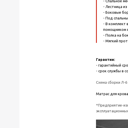
- Спальное ме
- Лестница из
- Боковые бо
- Под спальн
- В комплект
помощником в
- Полка на бо
- Мягкий про
Гарантии:
- гарантийный ср
- срок службы в с
Схема сборки Л-6
Матрас для крова
*Предприятие-изг
эксплуатационных