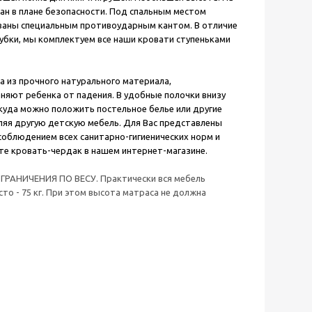
н в плане безопасности. Под спальным местом
ованы специальным противоударным кантом. В отличие
бки, мы комплектуем все наши кровати ступеньками
а из прочного натурального материала,
яют ребенка от падения. В удобные полочки внизу
куда можно положить постельное белье или другие
яя другую детскую мебель. Для Вас представлены
 соблюдением всех санитарно-гигиенических норм и
те кровать-чердак в нашем интернет-магазине.
ОГРАНИЧЕНИЯ ПО ВЕСУ. Практически вся мебель
то - 75 кг. При этом высота матраса не должна