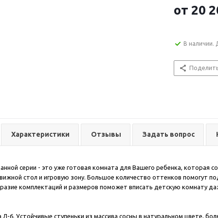
от
20 2
В наличии. 
Поделит
Характеристики
Отзывы
Задать вопрос
анной серии - это уже готовая комната для Вашего ребенка, которая с
ижной стол и игровую зону. Большое количество оттенков помогут под
разие комплектаций и размеров поможет вписать детскую комнату да
 Л-6. Устойчивые ступеньки из массива сосны в натуральном цвете, бол