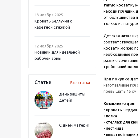
такую кроватку н
находится ящик д
13 ноября 2025
от большинства п
Кровать Беллуччи с
только из натура
каретной стяжкой
Детская низкая к
соответствующего
12 ноября 2025
кровати можно по
Новинки для идеальной
необходимые пре
рабочей зоны
разные сочетания
требований эколо
При покупке де
Статьи
Все статьи
изготавливается 
превышать 15 см.
День защиты
детей!
Комплектация:
• кровать-чердак 
• полка
• стеллаж для кни
С днём матери!
• лестница
• выкатной ящик 