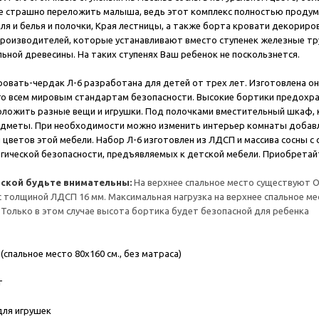
е страшно переложить малыша, ведь этот комплекс полностью продума
ля и белья и полочки, Края лестницы, а также борта кровати декорир
роизводителей, которые устанавливают вместо ступенек железные тру
льной древесины. На таких ступенях Ваш ребенок не поскользнется.
ровать-чердак Л-6 разработана для детей от трех лет. Изготовлена он
 всем мировым стандартам безопасности. Высокие бортики предохран
ложить разные вещи и игрушки. Под полочками вместительный шкаф, 
дметы. При необходимости можно изменить интерьер комнаты добавл
 цветов этой мебели. Набор Л-6 изготовлен из ЛДСП и массива сосны с
гической безопасности, предъявляемых к детской мебели. Приобретай
тской будьте внимательны:
На верхнее спальное место существуют 
с толщиной ЛДСП 16 мм. Максимальная нагрузка на верхнее спальное мес
 Только в этом случае высота бортика будет безопасной для ребенка
(спальное место 80х160 см., без матраса)
г
для игрушек