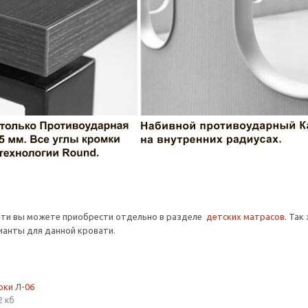
ати вы можете приобрести отдельно в разделе
детских матрасов
. Так
анты для данной кровати.
рки Л-06
2 кб