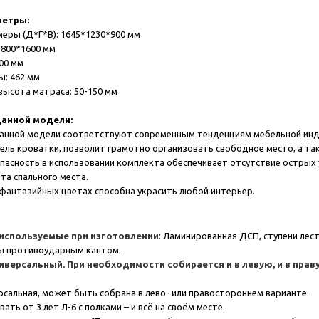
метры:
меры (Д*Г*В): 1645*1230*900 мм
 800*1600 мм
300 мм
ы: 462 мм
высота матраса: 50-150 мм
анной модели:
данной модели соответствуют современным тенденциям мебельной инд
ель кроватки, позволит грамотно организовать свободное место, а та
опасность в использовании комплекта обеспечивает отсутствие острых у
та спального места.
, фантазийных цветах способна украсить любой интерьер.
используемые при изготовлении
: Ламинированная ДСП, ступени лест
ы противоударным кантом.
иверсальный. При необходимости собирается и в левую, и в прав
рсальная, может быть собрана в лево- или правостороннем варианте.
вать от 3 лет Л-6 с полками – и всё на своём месте.