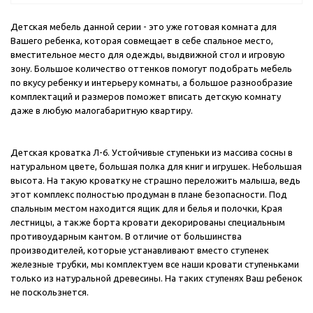
Детская мебель данной серии - это уже готовая комната для
Вашего ребенка, которая совмещает в себе спальное место,
вместительное место для одежды, выдвижной стол и игровую
зону. Большое количество оттенков помогут подобрать мебель
по вкусу ребенку и интерьеру комнаты, а большое разнообразие
комплектаций и размеров поможет вписать детскую комнату
даже в любую малогабаритную квартиру.
Детская кроватка Л-6. Устойчивые ступеньки из массива сосны в
натуральном цвете, большая полка для книг и игрушек. Небольшая
высота. На такую кроватку не страшно переложить малыша, ведь
этот комплекс полностью продуман в плане безопасности. Под
спальным местом находится ящик для и белья и полочки, Края
лестницы, а также борта кровати декорированы специальным
противоударным кантом. В отличие от большинства
производителей, которые устанавливают вместо ступенек
железные трубки, мы комплектуем все наши кровати ступеньками
только из натуральной древесины. На таких ступенях Ваш ребенок
не поскользнется.