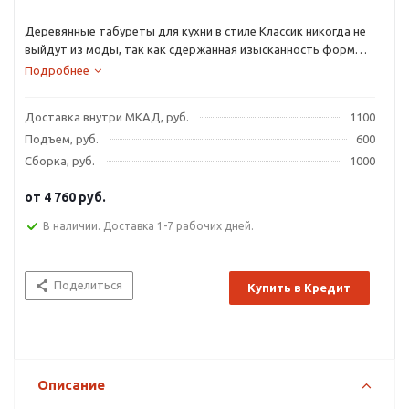
Деревянные табуреты для кухни в стиле Классик никогда не
выйдут из моды, так как сдержанная изысканность форм
способна преобразить любой интерьер.
Подробнее
Доставка внутри МКАД, руб.
1100
Подъем, руб.
600
Сборка, руб.
1000
от
4 760 руб.
В наличии. Доставка 1-7 рабочих дней.
Поделиться
Купить в Кредит
Описание