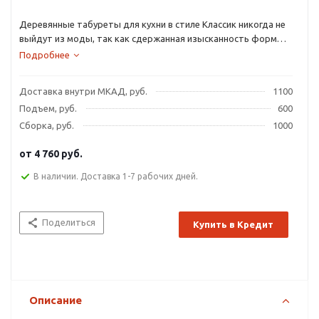
Деревянные табуреты для кухни в стиле Классик никогда не
выйдут из моды, так как сдержанная изысканность форм
способна преобразить любой интерьер.
Подробнее
Доставка внутри МКАД, руб.
1100
Подъем, руб.
600
Сборка, руб.
1000
от
4 760 руб.
В наличии. Доставка 1-7 рабочих дней.
Поделиться
Купить в Кредит
Описание