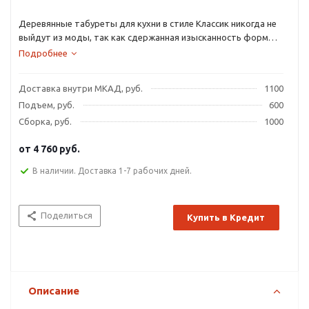
Деревянные табуреты для кухни в стиле Классик никогда не
выйдут из моды, так как сдержанная изысканность форм
способна преобразить любой интерьер.
Подробнее
Доставка внутри МКАД, руб.
1100
Подъем, руб.
600
Сборка, руб.
1000
от
4 760 руб.
В наличии. Доставка 1-7 рабочих дней.
Поделиться
Купить в Кредит
Описание