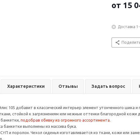
от
15 0
Доставка 1-
Поделит
Характеристики
Отзывы
Задать вопрос
Элис 105 добавит в классический интерьер элемент утонченного шика 
ткани, стойкой к загрязнениям или нежные оттенки благородной кожи
 банкетки,
подобрав обивку из огромного ассортимента.
са банкетки выполнены из массива бука.
ДСтП и поролон. Чехол сиденья изготавливается из ткани, кожи или зам
д.