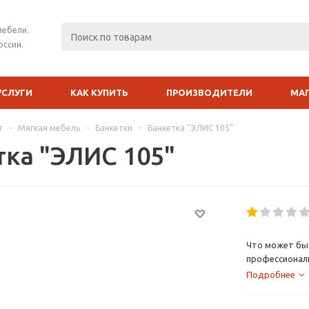
мебели.
оссии.
УСЛУГИ
КАК КУПИТЬ
ПРОИЗВОДИТЕЛИ
МА
г
-
Мягкая мебель
-
Банкетки
-
Банкетка "ЭЛИС 105"
тка "ЭЛИС 105"
Что может быт
профессионал
Подробнее