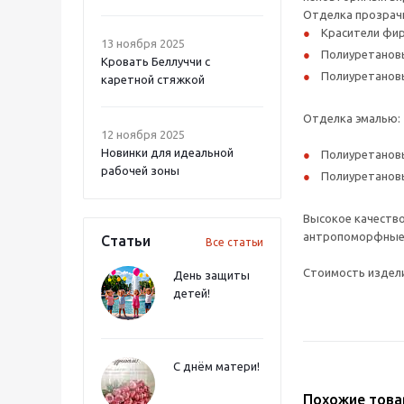
Отделка прозрач
Красители фир
13 ноября 2025
Полиуретановы
Кровать Беллуччи с
Полиуретановы
каретной стяжкой
Отделка эмалью:
12 ноября 2025
Новинки для идеальной
Полиуретановы
рабочей зоны
Полиуретановы
Высокое качество
антропоморфные р
Статьи
Все статьи
Стоимость издели
День защиты
детей!
С днём матери!
Похожие тов