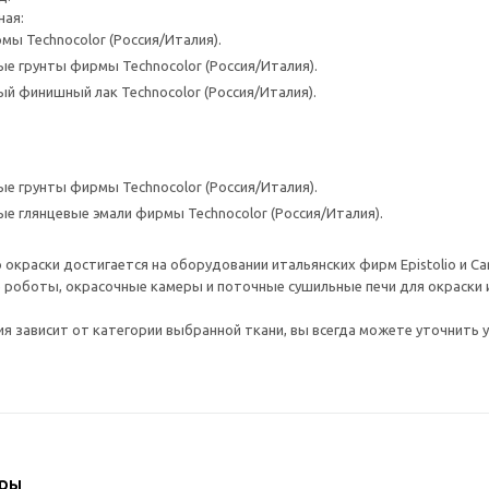
ная:
мы Technocolor (Россия/Италия).
е грунты фирмы Technocolor (Россия/Италия).
й финишный лак Technocolor (Россия/Италия).
е грунты фирмы Technocolor (Россия/Италия).
е глянцевые эмали фирмы Technocolor (Россия/Италия).
 окраски достигается на оборудовании итальянских фирм Epistolio и C
оботы, окрасочные камеры и поточные сушильные печи для окраски и 
я зависит от категории выбранной ткани, вы всегда можете уточнить у
ары