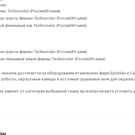
ная:
мы Technocolor (Россия/Италия).
е грунты фирмы Technocolor (Россия/Италия).
й финишный лак Technocolor (Россия/Италия).
е грунты фирмы Technocolor (Россия/Италия).
е глянцевые эмали фирмы Technocolor (Россия/Италия).
 окраски достигается на оборудовании итальянских фирм Epistolio и C
оботы, окрасочные камеры и поточные сушильные печи для окраски и 
я зависит от категории выбранной ткани, вы всегда можете уточнить у
ары