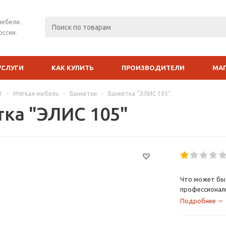
мебели.
оссии.
УСЛУГИ
КАК КУПИТЬ
ПРОИЗВОДИТЕЛИ
МА
г
-
Мягкая мебель
-
Банкетки
-
Банкетка "ЭЛИС 105"
тка "ЭЛИС 105"
Что может быт
профессионал
Подробнее