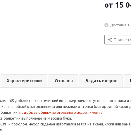
от
15 0
Доставка 1-
Поделит
Характеристики
Отзывы
Задать вопрос
Элис 105 добавит в классический интерьер элемент утонченного шика 
ткани, стойкой к загрязнениям или нежные оттенки благородной кожи
 банкетки,
подобрав обивку из огромного ассортимента.
са банкетки выполнены из массива бука.
ДСтП и поролон. Чехол сиденья изготавливается из ткани, кожи или зам
д.