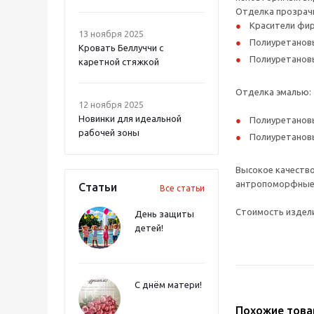
Отделка прозрач
Красители фир
13 ноября 2025
Полиуретановы
Кровать Беллуччи с
Полиуретановы
каретной стяжкой
Отделка эмалью:
12 ноября 2025
Новинки для идеальной
Полиуретановы
рабочей зоны
Полиуретановы
Высокое качество
антропоморфные р
Статьи
Все статьи
Стоимость издели
День защиты
детей!
С днём матери!
Похожие тов