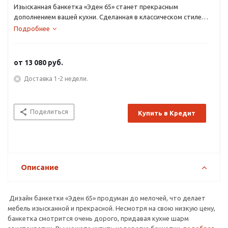
Изысканная банкетка «Эден 65» станет прекрасным
дополнением вашей кухни. Сделанная в классическом стиле
по эскизам Итальянских мастеров из натуральных пород
Подробнее
дерева – бука.
от
13 080 руб.
Доставка 1-2 недели.
Поделиться
Купить в Кредит
Описание
Дизайн банкетки «Эден 65» продуман до мелочей, что делает
мебель изысканной и прекрасной. Несмотря на свою низкую цену,
банкетка смотрится очень дорого, придавая кухне шарм