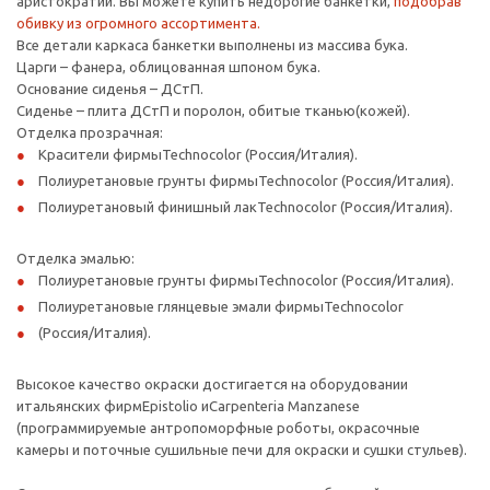
аристократии. Вы можете купить недорогие банкетки,
подобрав
обивку из огромного ассортимента.
Все детали каркаса банкетки выполнены из массива бука.
Царги – фанера, облицованная шпоном бука.
Основание сиденья – ДСтП.
Сиденье – плита ДСтП и поролон, обитые тканью(кожей).
Отделка прозрачная:
Красители фирмыTechnocolor (Россия/Италия).
Полиуретановые грунты фирмыTechnocolor (Россия/Италия).
Полиуретановый финишный лакTechnocolor (Россия/Италия).
Отделка эмалью:
Полиуретановые грунты фирмыTechnocolor (Россия/Италия).
Полиуретановые глянцевые эмали фирмыTechnocolor
(Россия/Италия).
Высокое качество окраски достигается на оборудовании
итальянских фирмEpistolio иCarpenteria Manzanese
(программируемые антропоморфные роботы, окрасочные
камеры и поточные сушильные печи для окраски и сушки стульев).