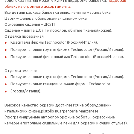
аристократии. Вы можете купить недорогие банкетки,
подобрав
обивку из огромного ассортимента.
Все детали каркаса банкетки выполнены из массива бука.
Царги – фанера, облицованная шпоном бука.
Основание сиденья – ДСтП.
Сиденье – плита ДСтП и поролон, обитые тканью(кожей).
Отделка прозрачная:
Красители фирмыTechnocolor (Россия/Италия).
Полиуретановые грунты фирмыTechnocolor (Россия/Италия).
Полиуретановый финишный лакTechnocolor (Россия/Италия).
Отделка эмалью:
Полиуретановые грунты фирмыTechnocolor (Россия/Италия).
Полиуретановые глянцевые эмали фирмыTechnocolor
(Россия/Италия).
Высокое качество окраски достигается на оборудовании
итальянских фирмEpistolio иCarpenteria Manzanese
(программируемые антропоморфные роботы, окрасочные
камеры и поточные сушильные печи для окраски и сушки стульев).