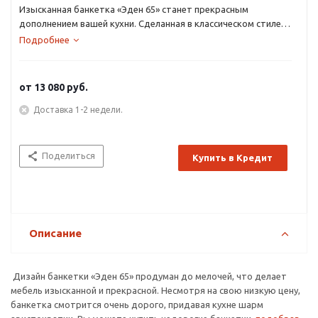
Изысканная банкетка «Эден 65» станет прекрасным
дополнением вашей кухни. Сделанная в классическом стиле
по эскизам Итальянских мастеров из натуральных пород
Подробнее
дерева – бука.
от
13 080 руб.
Доставка 1-2 недели.
Поделиться
Купить в Кредит
Описание
Дизайн банкетки «Эден 65» продуман до мелочей, что делает
мебель изысканной и прекрасной. Несмотря на свою низкую цену,
банкетка смотрится очень дорого, придавая кухне шарм