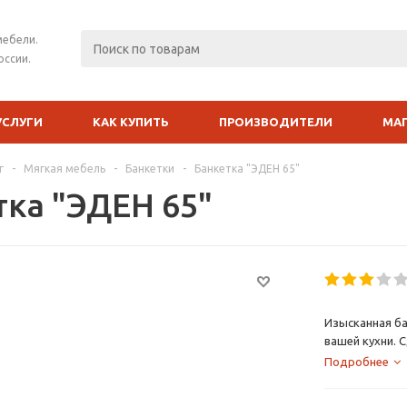
мебели.
оссии.
УСЛУГИ
КАК КУПИТЬ
ПРОИЗВОДИТЕЛИ
МА
г
-
Мягкая мебель
-
Банкетки
-
Банкетка "ЭДЕН 65"
тка "ЭДЕН 65"
Изысканная ба
вашей кухни. 
Итальянских м
Подробнее