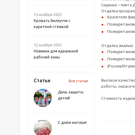
Сиденье – плита 
Отделка прозрач
13 ноября 2025
Красители фир
Кровать Беллуччи с
Полиуретановы
каретной стяжкой
Полиуретановы
12 ноября 2025
Отделка эмалью:
Новинки для идеальной
Полиуретановы
рабочей зоны
Полиуретанов
(Россия/Итали
Статьи
Высокое качество
Все статьи
роботы, окрасочн
День защиты
детей!
Стоимость издели
С днём матери!