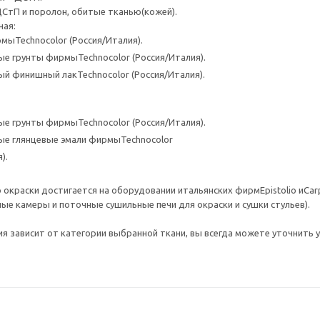
ДСтП и поролон, обитые тканью(кожей).
ная:
мыTechnocolor (Россия/Италия).
е грунты фирмыTechnocolor (Россия/Италия).
й финишный лакTechnocolor (Россия/Италия).
е грунты фирмыTechnocolor (Россия/Италия).
ые глянцевые эмали фирмыTechnocolor
я).
 окраски достигается на оборудовании итальянских фирмEpistolio иC
ые камеры и поточные сушильные печи для окраски и сушки стульев).
я зависит от категории выбранной ткани, вы всегда можете уточнить у