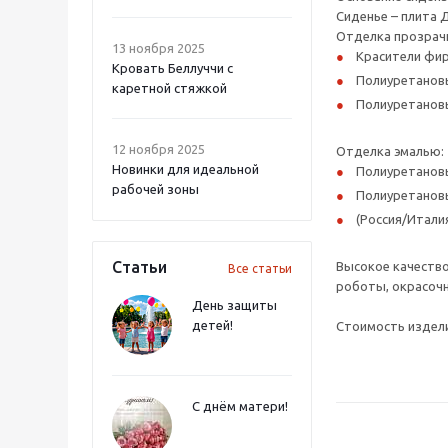
Сиденье – плита 
Отделка прозрач
13 ноября 2025
Красители фир
Кровать Беллуччи с
Полиуретановы
каретной стяжкой
Полиуретановы
12 ноября 2025
Отделка эмалью:
Новинки для идеальной
Полиуретановы
рабочей зоны
Полиуретанов
(Россия/Итали
Статьи
Высокое качество
Все статьи
роботы, окрасочн
День защиты
детей!
Стоимость издели
С днём матери!