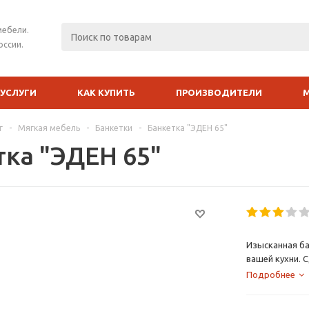
мебели.
оссии.
УСЛУГИ
КАК КУПИТЬ
ПРОИЗВОДИТЕЛИ
г
-
Мягкая мебель
-
Банкетки
-
Банкетка "ЭДЕН 65"
тка "ЭДЕН 65"
Изысканная ба
вашей кухни. 
Итальянских м
Подробнее