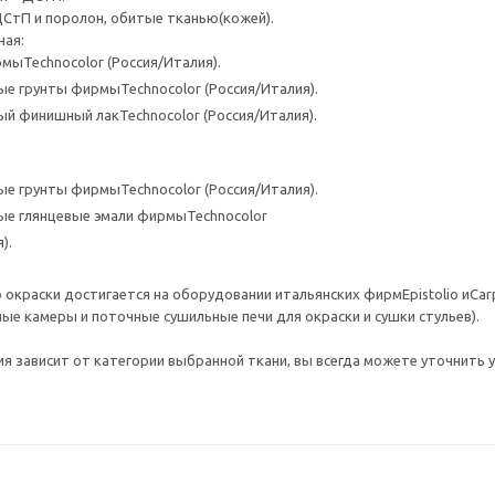
ДСтП и поролон, обитые тканью(кожей).
ная:
мыTechnocolor (Россия/Италия).
е грунты фирмыTechnocolor (Россия/Италия).
й финишный лакTechnocolor (Россия/Италия).
е грунты фирмыTechnocolor (Россия/Италия).
ые глянцевые эмали фирмыTechnocolor
я).
 окраски достигается на оборудовании итальянских фирмEpistolio иC
ые камеры и поточные сушильные печи для окраски и сушки стульев).
я зависит от категории выбранной ткани, вы всегда можете уточнить у