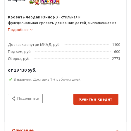
Кровать чердак Юниор 3
- стильная и
функциональная кровать для ваших детей, выполненная из
качественных и натуральных материалов. Такая детская
Подробнее
мебель является максимально удобной и функциональной,
соединяя в оригинальный комплект большое спальное место,
Доставка внутри МКАД, руб.
1100
удобное место для уроков и большой шкаф для одежды.
Подъем, руб.
600
Сборка, руб.
2773
от
29 130 руб.
В наличии. Доставка 1-7 рабочих дней.
Поделиться
Купить в Кредит
Описание