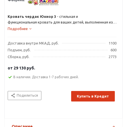
Кровать чердак Юниор 3
- стильная и
функциональная кровать для ваших детей, выполненная из
качественных и натуральных материалов. Такая детская
Подробнее
мебель является максимально удобной и функциональной,
соединяя в оригинальный комплект большое спальное место,
Доставка внутри МКАД, руб.
1100
удобное место для уроков и большой шкаф для одежды.
Подъем, руб.
600
Сборка, руб.
2773
от
29 130 руб.
В наличии. Доставка 1-7 рабочих дней.
Поделиться
Купить в Кредит
Описание