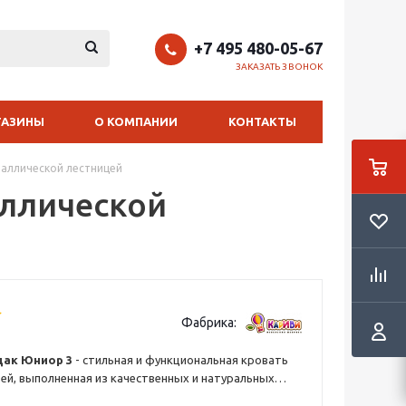
+7 495 480-05-67
ЗАКАЗАТЬ ЗВОНОК
ГАЗИНЫ
О КОМПАНИИ
КОНТАКТЫ
таллической лестницей
аллической
Фабрика:
дак Юниор 3
- стильная и функциональная кровать
ей, выполненная из качественных и натуральных
акая детская мебель является максимально удобной