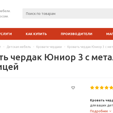
мебели.
оссии.
УСЛУГИ
КАК КУПИТЬ
ПРОИЗВОДИТЕЛИ
МА
г
-
Детская мебель
-
Кровати чердаки
-
Кровать чердак Юниор 3 с ме
ть чердак Юниор 3 с мет
ицей
Кровать чер
для ваших дет
материалов. Т
Подробнее