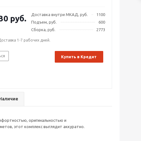
ной, соединяя в оригинальный комплект большое
о, удобное место для уроков и большой шкаф для
Доставка внутри МКАД, руб.
1100
30 руб.
Подъем, руб.
600
Сборка, руб.
2773
Доставка 1-7 рабочих дней.
ься
Купить в Кредит
Наличие
омфортностью, оригинальностью и
етов, этот комплекс выглядит аккуратно.