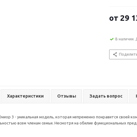
и функциональ
спальное мест
одежды.
от
29 1
В наличии. 
Поделит
Характеристики
Отзывы
Задать вопрос
ниор 3 - уникальная модель, которая непременно понравится своей к
ностью всем членам семьи. Несмотря на обилие функциональных предм