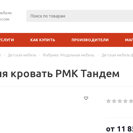
мебели.
оссии.
УСЛУГИ
КАК КУПИТЬ
ПРОИЗВОДИТЕЛИ
МА
г
-
Детская мебель
-
Фабрики. Модульная мебель.
-
Детская мебель 
я кровать РМК Тандем
от
11 8