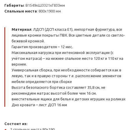
Габариты
: В1549хШ3321хГ833мм
Спальные места
: 800х1900 мм
Материал
: ЛДСП (ДСП класса Е1), импортная фурнитура, все
лицевые кромки покрыты ПВХ. Все цветные детали со светло-
бежевой кромкой.
Гарантия производителя – 12 мес.
Максимальная нагрузка при интенсивной эксплуатации (с
учётом матраса) – на нижнее спальное место 120 кг и 110 кг на
верхнее.
Универсальная сборка, при необходимости собирается как в
левую, так и в правую стороны т.е. расположение элементов
мебели определяется при сборке
Высота безопасного бортика составляет 35,8 см, не
рекомендуем матрас высотой более чем 16 см.
вместительные ящики для белья и детских игрушек на роликах
Дно кровати – лист ДСП 16 мм
Состоит из:
2 спальных места 80х190