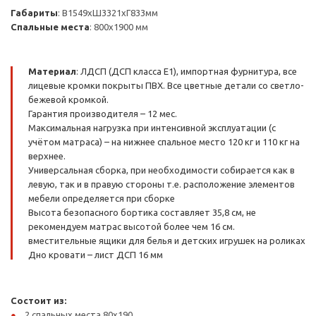
Габариты
: В1549хШ3321хГ833мм
Спальные места
: 800х1900 мм
Материал
: ЛДСП (ДСП класса Е1), импортная фурнитура, все
лицевые кромки покрыты ПВХ. Все цветные детали со светло-
бежевой кромкой.
Гарантия производителя – 12 мес.
Максимальная нагрузка при интенсивной эксплуатации (с
учётом матраса) – на нижнее спальное место 120 кг и 110 кг на
верхнее.
Универсальная сборка, при необходимости собирается как в
левую, так и в правую стороны т.е. расположение элементов
мебели определяется при сборке
Высота безопасного бортика составляет 35,8 см, не
рекомендуем матрас высотой более чем 16 см.
вместительные ящики для белья и детских игрушек на роликах
Дно кровати – лист ДСП 16 мм
Состоит из:
2 спальных места 80х190