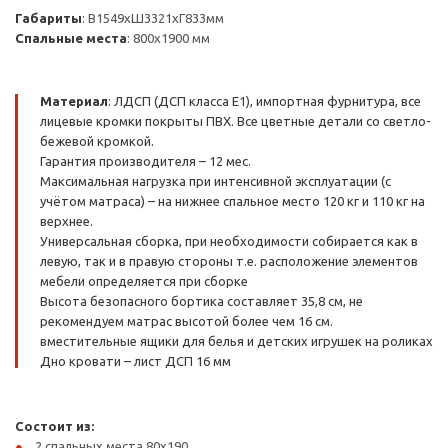
Габариты
: В1549хШ3321хГ833мм
Спальные места
: 800х1900 мм
Материал
: ЛДСП (ДСП класса Е1), импортная фурнитура, все
лицевые кромки покрыты ПВХ. Все цветные детали со светло-
бежевой кромкой.
Гарантия производителя – 12 мес.
Максимальная нагрузка при интенсивной эксплуатации (с
учётом матраса) – на нижнее спальное место 120 кг и 110 кг на
верхнее.
Универсальная сборка, при необходимости собирается как в
левую, так и в правую стороны т.е. расположение элементов
мебели определяется при сборке
Высота безопасного бортика составляет 35,8 см, не
рекомендуем матрас высотой более чем 16 см.
вместительные ящики для белья и детских игрушек на роликах
Дно кровати – лист ДСП 16 мм
Состоит из:
2 спальных места 80х190