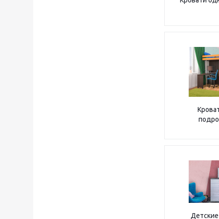
Кровати од
Крова
подро
Детские