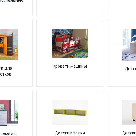
носпальные
Кровати машины
ти для
Детс
стков
Детские полки
Детски
 комоды