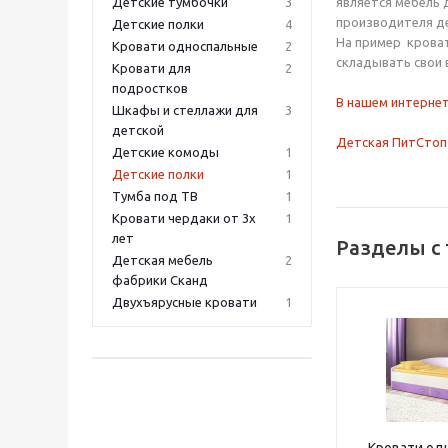
Детские тумбочки
3
является мебель 
производителя де
Детские полки
4
На пример кроват
Кровати односпальные
2
складывать свои в
Кровати для
2
подростков
В нашем интернет
Шкафы и стеллажи для
3
детской
Детская ПитСтоп
Детские комоды
1
Детские полки
1
Тумба под ТВ
1
Кровати чердаки от 3х
1
лет
Разделы с
Детская мебель
2
фабрики Сканд
Двухъярусные кровати
1