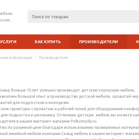
мебели.
оссии.
УСЛУГИ
КАК КУПИТЬ
ПРОИЗВОДИТЕЛИ
чная информация
-
Производители
канд больше 10 лет успешно производит детскую корпусную мебель,
накоплен большой опыт в производстве детской мебели, кроватей чер
ватей для подростков и молодежи.
ские гарнитуры с кроватью и рабочей зоной для оборудования комфо
для подростка и школьника. Отличную детскую мебель вы можете куп
одителя в нашем инетрнет магазине Polkomoda.ru.
ство по разумной цене благодаря использованию проверенных материа
ной линейкой мебели компании Сканд мебель в нашем интернет-магази