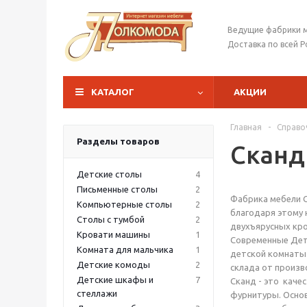
Ведущие фабрики 
Доставка по всей Р
КАТАЛОГ
АКЦИИ
Главная
-
Справо
Разделы товаров
Сканд
Детские столы
4
Письменные столы
2
Фабрика мебели С
Компьютерные столы
2
благодаря этому 
Столы с тумбой
2
двухъярусных кро
Кровати машины
1
Современные Дет
Комната для мальчика
1
детской комнаты 
Детские комоды
2
склада от произв
Детские шкафы и
7
Сканд - это каче
стеллажи
фурнитуры. Основ