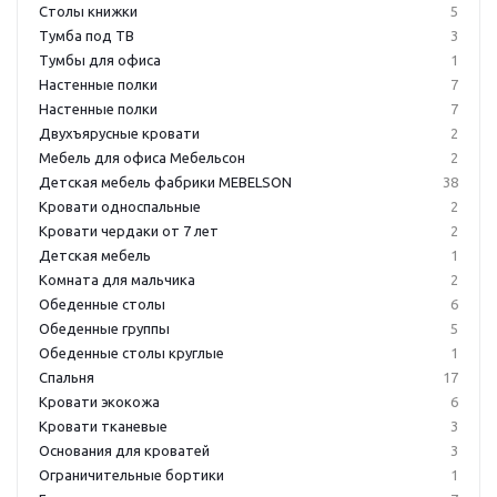
Столы книжки
5
Тумба под ТВ
3
Тумбы для офиса
1
Настенные полки
7
Настенные полки
7
Двухъярусные кровати
2
Мебель для офиса Мебельсон
2
Детская мебель фабрики MEBELSON
38
Кровати односпальные
2
Кровати чердаки от 7 лет
2
Детская мебель
1
Комната для мальчика
2
Обеденные столы
6
Обеденные группы
5
Обеденные столы круглые
1
Спальня
17
Кровати экокожа
6
Кровати тканевые
3
Основания для кроватей
3
Ограничительные бортики
1