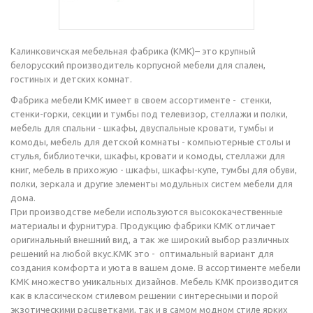
Калинковичская мебельная фабрика (КМК)– это крупный
белорусский производитель корпусной мебели для спален,
гостиных и детских комнат.
Фабрика мебели КМК имеет в своем ассортименте - стенки,
стенки-горки, секции и тумбы под телевизор, стеллажи и полки,
мебель для спальни - шкафы, двуспальные кровати, тумбы и
комоды, мебель для детской комнаты - компьютерные столы и
стулья, библиотечки, шкафы, кровати и комоды, стеллажи для
книг, мебель в прихожую - шкафы, шкафы-купе, тумбы для обуви,
полки, зеркала и другие элементы модульных систем мебели для
дома.
При производстве мебели используются высококачественные
материалы и фурнитура. Продукцию фабрики КМК отличает
оригинальный внешний вид, а так же широкий выбор различных
решений на любой вкус.КМК это - оптимальный вариант для
создания комфорта и уюта в вашем доме. В ассортименте мебели
КМК множество уникальных дизайнов. Мебель КМК производится
как в классическом стилевом решении с интересными и порой
экзотическими расцветками, так и в самом модном стиле ярких