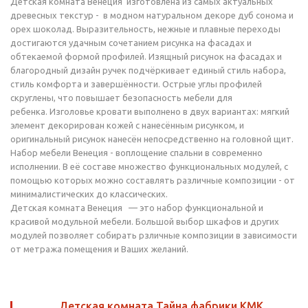
Детская комната Венеция изготовлена из самых актуальных
древесных текстур - в модном натуральном декоре дуб сонома и
орех шоколад. Выразительность, нежные и плавные переходы
достигаются удачным сочетанием рисунка на фасадах и
обтекаемой формой профилей. Изящный рисунок на фасадах и
благородный дизайн ручек подчёркивает единый стиль набора,
стиль комфорта и завершённости. Острые углы профилей
скруглены, что повышает безопасность мебели для
ребенка. Изголовье кровати выполнено в двух вариантах: мягкий
элемент декорирован кожей с нанесённым рисунком, и
оригинальный рисунок нанесён непосредственно на головной щит.
Набор мебели Венеция - воплощение спальни в современно
исполнении. В её составе множество функциональных модулей, с
помощью которых можно составлять различные композиции - от
минималистических до классических.
Детская комната Венеция — это набор функциональной и
красивой модульной мебели. Большой выбор шкафов и других
модулей позволяет собирать рзличные композиции в зависимости
от метража помещения и Ваших желаний.
Детская комната Тайна фабрики КМК.