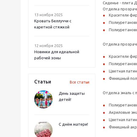
Сиденье - плита 
Отделка прозрач
13 ноября 2025
Красители фир
Кровать Беллуччи с
Полиуретановы
каретной стяжкой
Полиуретановы
Отделка прозрачн
12 ноября 2025
Новинки для идеальной
Красители фир
рабочей зоны
Полиуретановы
Цветная патин
Финишный поли
Статьи
Все статьи
Отделка эмаль с 
День защиты
детей!
Полиуретановы
Акриловые эма
Цветная патин
С днём матери!
Финишный акри