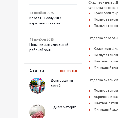
Сиденье - плита 
Отделка прозрач
13 ноября 2025
Красители фир
Кровать Беллуччи с
Полиуретановы
каретной стяжкой
Полиуретановы
Отделка прозрачн
12 ноября 2025
Новинки для идеальной
Красители фир
рабочей зоны
Полиуретановы
Цветная патин
Финишный поли
Статьи
Все статьи
Отделка эмаль с 
День защиты
детей!
Полиуретановы
Акриловые эма
Цветная патин
С днём матери!
Финишный акри