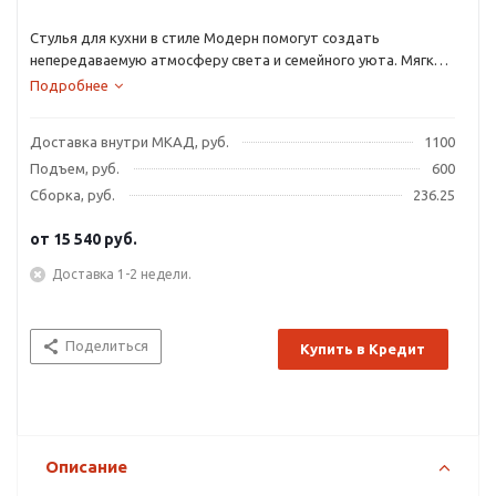
Стулья для кухни в стиле Модерн помогут создать
непередаваемую атмосферу света и семейного уюта. Мягкий
стул для кухни «ДАЛИ» сочетает в себе утонченность и
Подробнее
комфорт.
Доставка внутри МКАД, руб.
1100
Подъем, руб.
600
Сборка, руб.
236.25
от
15 540 руб.
Доставка 1-2 недели.
Поделиться
Купить в Кредит
Описание