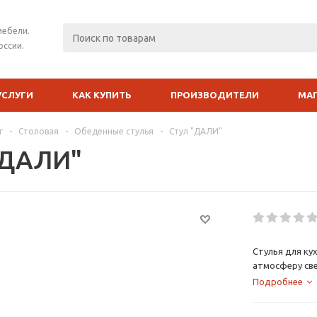
мебели.
оссии.
УСЛУГИ
КАК КУПИТЬ
ПРОИЗВОДИТЕЛИ
МА
г
-
Столовая
-
Обеденные стулья
-
Стул "ДАЛИ"
"ДАЛИ"
Стулья для ку
атмосферу све
сочетает в се
Подробнее