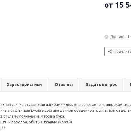
от
15 5
Доставка 1-
Поделит
Характеристики
Отзывы
Задать вопрос
льная спинка с плавными изгибами идеально сочетается с широким си
нные стулья для кухни в составе данной обеденной группы, или отдель
са стула выполнены из массива бука.
ДСтП и поролон, обитые тканью (кожей).
ная: