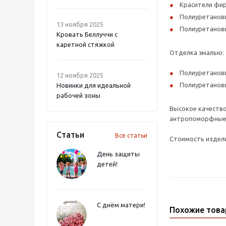
Красители фир
Полиуретановы
13 ноября 2025
Полиуретановы
Кровать Беллуччи с
каретной стяжкой
Отделка эмалью:
Полиуретановы
12 ноября 2025
Полиуретановы
Новинки для идеальной
рабочей зоны
Высокое качество
антропоморфные р
Статьи
Все статьи
Стоимость издели
День защиты
детей!
С днём матери!
Похожие тов