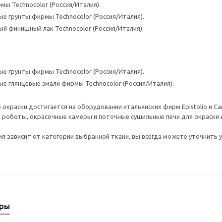
мы Technocolor (Россия/Италия).
е грунты фирмы Technocolor (Россия/Италия).
й финишный лак Technocolor (Россия/Италия).
е грунты фирмы Technocolor (Россия/Италия).
е глянцевые эмали фирмы Technocolor (Россия/Италия).
 окраски достигается на оборудовании итальянских фирм Epistolio и C
оботы, окрасочные камеры и поточные сушильные печи для окраски и 
я зависит от категории выбранной ткани, вы всегда можете уточнить у
ары