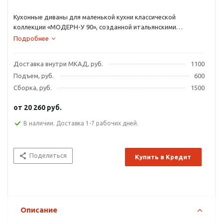
Кухонные диваны для маленькой кухни классической
коллекции «МОДЕРН-У 90», созданной итальянскими
дизайнерами, наполнят дом уютом и комфортом.
Подробнее
Доставка внутри МКАД, руб.
1100
Подъем, руб.
600
Сборка, руб.
1500
от
20 260 руб.
В наличии. Доставка 1-7 рабочих дней.
Поделиться
Купить в Кредит
Описание