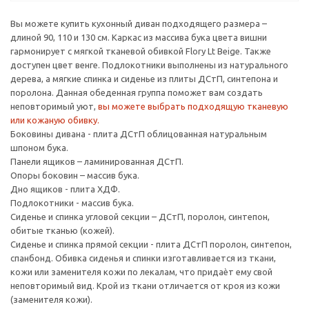
Вы можете купить кухонный диван подходящего размера –
длиной 90, 110 и 130 см. Каркас из массива бука цвета вишни
гармонирует с мягкой тканевой обивкой Flory Lt Beige. Также
доступен цвет венге. Подлокотники выполнены из натурального
дерева, а мягкие спинка и сиденье из плиты ДСтП, синтепона и
поролона. Данная обеденная группа поможет вам создать
неповторимый уют,
вы можете выбрать подходящую тканевую
или кожаную обивку.
Боковины дивана - плита ДСтП облицованная натуральным
шпоном бука.
Панели ящиков – ламинированная ДСтП.
Опоры боковин – массив бука.
Дно ящиков - плита ХДФ.
Подлокотники - массив бука.
Сиденье и спинка угловой секции – ДСтП, поролон, синтепон,
обитые тканью (кожей).
Сиденье и спинка прямой секции - плита ДСтП поролон, синтепон,
спанбонд. Обивка сиденья и спинки изготавливается из ткани,
кожи или заменителя кожи по лекалам, что придаѐт ему свой
неповторимый вид. Крой из ткани отличается от кроя из кожи
(заменителя кожи).