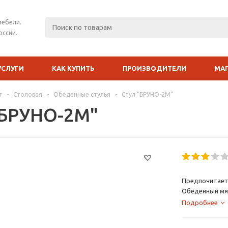
мебели.
оссии.
УСЛУГИ
КАК КУПИТЬ
ПРОИЗВОДИТЕЛИ
МА
г
-
Столовая
-
Обеденные стулья
-
Стул "БРУНО-2М"
"БРУНО-2М"
Предпочитаете
Обеденный мяг
дизайнерами, 
Подробнее