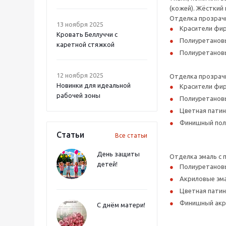
(кожей). Жёсткий
Отделка прозрач
13 ноября 2025
Красители фир
Кровать Беллуччи с
Полиуретановы
каретной стяжкой
Полиуретановы
12 ноября 2025
Отделка прозрачн
Новинки для идеальной
Красители фир
рабочей зоны
Полиуретановы
Цветная патин
Финишный поли
Статьи
Все статьи
День защиты
Отделка эмаль с 
детей!
Полиуретановы
Акриловые эма
Цветная патин
Финишный акри
С днём матери!