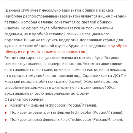
Данный стул имеет несколько вариантов обивки и каркаса.
Наиболее распространенным вариантом является вишня с черной
патиной, которая отлично сочетается со светлой обивкой
«Лаура». Комфорт стула обеспечивается не только мягким
сиденьем, но и удобной вставкой спинки из специального
поролона. Вы можете купить недорогие деревянные стулья для
кухни в составе обеденной группы Бруно, или отдельно,
подобрав
обивку из огромного количества вариантов.
Все детали каркаса стула выполнены из массива бука. Вставка
спинки - гнутоклеенная фанера и поролон. Чехол вставки спинки
изготавливается из ткани, кожи или заменителя кожи по лекалам,
что придает ему свой неповторимый вид. Сиденье - плита ДСтП и
жёсткий поролон, обитые тканью (кожей). Жёсткий поролон,
способный выдерживать длительные нагрузки свыше100кг,
восстанавливая свою первоначальную форму.
Отделка прозрачная:
Красители фирмыTechnocolor (Россия/Италия).
Полиуретановые грунты фирмыTechnocolor (Россия/Италия).
Полиуретановый финишный лакTechnocolor (Россия/Италия).