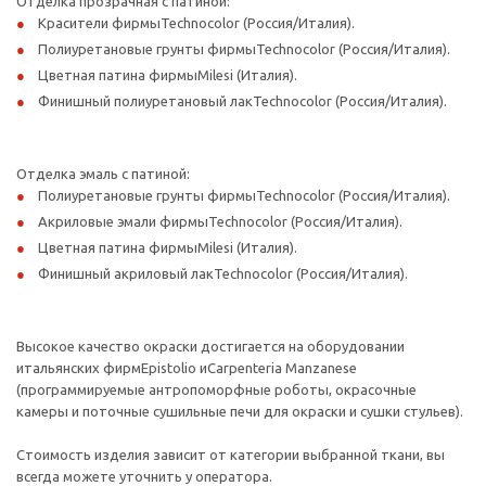
Отделка прозрачная с патиной:
Красители фирмыTechnocolor (Россия/Италия).
Полиуретановые грунты фирмыTechnocolor (Россия/Италия).
Цветная патина фирмыMilesi (Италия).
Финишный полиуретановый лакTechnocolor (Россия/Италия).
Отделка эмаль с патиной:
Полиуретановые грунты фирмыTechnocolor (Россия/Италия).
Акриловые эмали фирмыTechnocolor (Россия/Италия).
Цветная патина фирмыMilesi (Италия).
Финишный акриловый лакTechnocolor (Россия/Италия).
Высокое качество окраски достигается на оборудовании
итальянских фирмEpistolio иCarpenteria Manzanese
(программируемые антропоморфные роботы, окрасочные
камеры и поточные сушильные печи для окраски и сушки стульев).
Стоимость изделия зависит от категории выбранной ткани, вы
всегда можете уточнить у оператора.