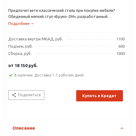
Предпочитаете классический стиль при покупке мебели?
Обеденный мягкий стул «Бруно-2М», разработанный
итальянскими дизайнерами, является великолепным
Подробнее
образцом стиля «Классика».
Доставка внутри МКАД, руб.
1100
Подъем, руб.
600
Сборка, руб.
1000
от
18 150 руб.
В наличии. Доставка 1-7 рабочих дней.
Поделиться
Купить в Кредит
Описание