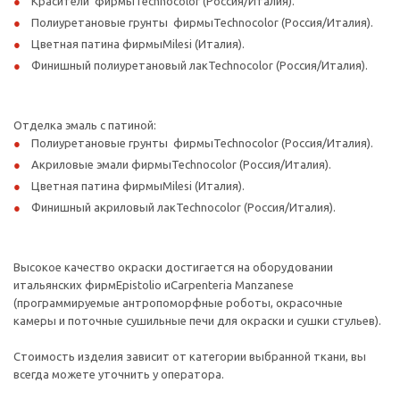
Красители фирмыTechnocolor (Россия/Италия).
Полиуретановые грунты фирмыTechnocolor (Россия/Италия).
Цветная патина фирмыMilesi (Италия).
Финишный полиуретановый лакTechnocolor (Россия/Италия).
Отделка эмаль с патиной:
Полиуретановые грунты фирмыTechnocolor (Россия/Италия).
Акриловые эмали фирмыTechnocolor (Россия/Италия).
Цветная патина фирмыMilesi (Италия).
Финишный акриловый лакTechnocolor (Россия/Италия).
Высокое качество окраски достигается на оборудовании
итальянских фирмEpistolio иCarpenteria Manzanese
(программируемые антропоморфные роботы, окрасочные
камеры и поточные сушильные печи для окраски и сушки стульев).
Стоимость изделия зависит от категории выбранной ткани, вы
всегда можете уточнить у оператора.