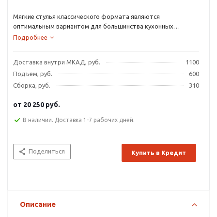
Мягкие стулья классического формата являются
оптимальным вариантом для большинства кухонных
интерьеров и обеденных зон.
Подробнее
Доставка внутри МКАД, руб.
1100
Подъем, руб.
600
Сборка, руб.
310
от
20 250 руб.
В наличии. Доставка 1-7 рабочих дней.
Поделиться
Купить в Кредит
Описание