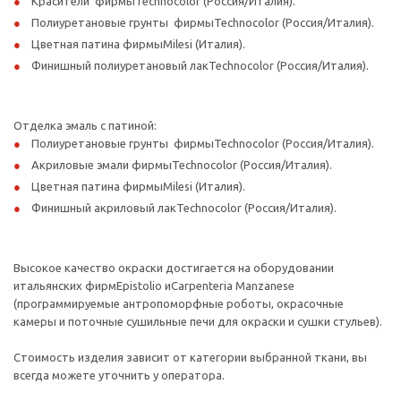
Красители фирмыTechnocolor (Россия/Италия).
Полиуретановые грунты фирмыTechnocolor (Россия/Италия).
Цветная патина фирмыMilesi (Италия).
Финишный полиуретановый лакTechnocolor (Россия/Италия).
Отделка эмаль с патиной:
Полиуретановые грунты фирмыTechnocolor (Россия/Италия).
Акриловые эмали фирмыTechnocolor (Россия/Италия).
Цветная патина фирмыMilesi (Италия).
Финишный акриловый лакTechnocolor (Россия/Италия).
Высокое качество окраски достигается на оборудовании
итальянских фирмEpistolio иCarpenteria Manzanese
(программируемые антропоморфные роботы, окрасочные
камеры и поточные сушильные печи для окраски и сушки стульев).
Стоимость изделия зависит от категории выбранной ткани, вы
всегда можете уточнить у оператора.