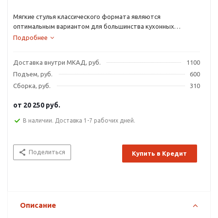
Мягкие стулья классического формата являются
оптимальным вариантом для большинства кухонных
интерьеров и обеденных зон.
Подробнее
Доставка внутри МКАД, руб.
1100
Подъем, руб.
600
Сборка, руб.
310
от
20 250 руб.
В наличии. Доставка 1-7 рабочих дней.
Поделиться
Купить в Кредит
Описание