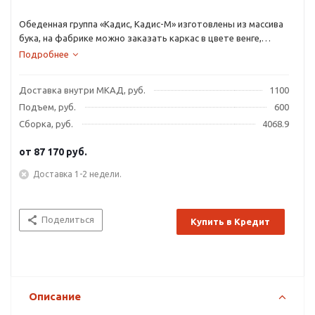
Обеденная группа «Кадис, Кадис-М» изготовлены из массива
бука, на фабрике можно заказать каркас в цвете венге,
вишни, белый с золотой и серебренной патиной, орех с
Подробнее
черной патиной и белый с золотой патиной.
Доставка внутри МКАД, руб.
1100
Подъем, руб.
600
Сборка, руб.
4068.9
от
87 170 руб.
Доставка 1-2 недели.
Поделиться
Купить в Кредит
Описание