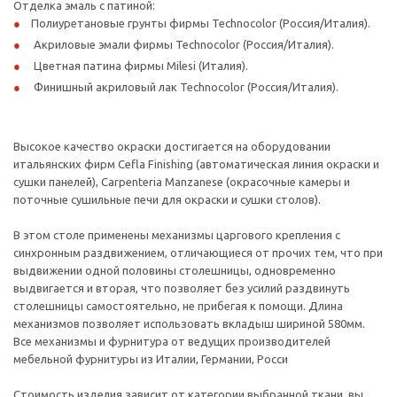
Отделка эмаль с патиной:
Полиуретановые грунты фирмы Technocolor (Россия/Италия).
Акриловые эмали фирмы Technocolor (Россия/Италия).
Цветная патина фирмы Milesi (Италия).
Финишный акриловый лак Technocolor (Россия/Италия).
Высокое качество окраски достигается на оборудовании
итальянских фирм Cefla Finishing (автоматическая линия окраски и
сушки панелей), Carpenteria Manzanese (окрасочные камеры и
поточные сушильные печи для окраски и сушки столов).
В этом столе применены механизмы царгового крепления с
синхронным раздвижением, отличающиеся от прочих тем, что при
выдвижении одной половины столешницы, одновременно
выдвигается и вторая, что позволяет без усилий раздвинуть
столешницы самостоятельно, не прибегая к помощи. Длина
механизмов позволяет использовать вкладыш шириной 580мм.
Все механизмы и фурнитура от ведущих производителей
мебельной фурнитуры из Италии, Германии, Росси
Стоимость изделия зависит от категории выбранной ткани, вы