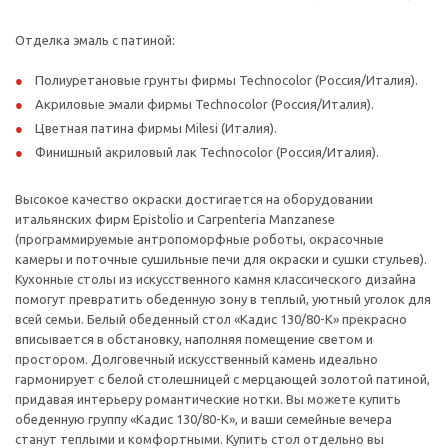
Отделка эмаль с патиной:
Полиуретановые грунты фирмы Technocolor (Россия/Италия).
Акриловые эмали фирмы Technocolor (Россия/Италия).
Цветная патина фирмы Milesi (Италия).
Финишный акриловый лак Technocolor (Россия/Италия).
Высокое качество окраски достигается на оборудовании
итальянских фирм Epistolio и Carpenteria Manzanese
(программируемые антропоморфные роботы, окрасочные
камеры и поточные сушильные печи для окраски и сушки стульев).
Кухонные столы из искусственного камня классического дизайна
помогут превратить обеденную зону в теплый, уютный уголок для
всей семьи. Белый обеденный стол «Кадис 130/80-К» прекрасно
вписывается в обстановку, наполняя помещение светом и
простором. Долговечный искусственный камень идеально
гармонирует с белой столешницей с мерцающей золотой патиной,
придавая интерьеру романтические нотки. Вы можете купить
обеденную группу «Кадис 130/80-К», и ваши семейные вечера
станут теплыми и комфортными. Купить стол отдельно вы