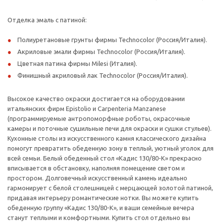
Отделка эмаль с патиной:
Полиуретановые грунты фирмы Technocolor (Россия/Италия).
Акриловые эмали фирмы Technocolor (Россия/Италия).
Цветная патина фирмы Milesi (Италия).
Финишный акриловый лак Technocolor (Россия/Италия).
Высокое качество окраски достигается на оборудовании
итальянских фирм Epistolio и Carpenteria Manzanese
(программируемые антропоморфные роботы, окрасочные
камеры и поточные сушильные печи для окраски и сушки стульев).
Кухонные столы из искусственного камня классического дизайна
помогут превратить обеденную зону в теплый, уютный уголок для
всей семьи. Белый обеденный стол «Кадис 130/80-К» прекрасно
вписывается в обстановку, наполняя помещение светом и
простором. Долговечный искусственный камень идеально
гармонирует с белой столешницей с мерцающей золотой патиной,
придавая интерьеру романтические нотки. Вы можете купить
обеденную группу «Кадис 130/80-К», и ваши семейные вечера
станут теплыми и комфортными. Купить стол отдельно вы