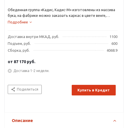
Обеденная группа «Кадис, Кадис-М» изготовлены из массива
бука, на фабрике можно заказать каркас в цвете венге,
вишни, белый с золотой и серебренной патиной, орех с
Подробнее
черной патиной и белый с золотой патиной.
Доставка внутри МКАД, руб.
1100
Подъем, руб.
600
Сборка, руб.
4068.9
от
87 170 руб.
Доставка 1-2 недели.
Поделиться
Купить в Кредит
Описание