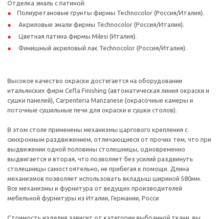
Отделка эмаль с патиной:
Полиуретановые грунты фирмы Technocolor (Россия/Италия).
Акриловые эмали фирмы Technocolor (Россия/Италия).
Цветная патина фирмы Milesi (Италия).
Финишный акриловый лак Technocolor (Россия/Италия).
Высокое качество окраски достигается на оборудовании
итальянских фирм Cefla Finishing (автоматическая линия окраски и
сушки панелей), Carpenteria Manzanese (окрасочные камеры и
поточные сушильные печи для окраски и сушки столов).
В этом столе применены механизмы царгового крепления с
синхронным раздвижением, отличающиеся от прочих тем, что при
выдвижении одной половины столешницы, одновременно
выдвигается и вторая, что позволяет без усилий раздвинуть
столешницы самостоятельно, не прибегая к помощи. Длина
механизмов позволяет использовать вкладыш шириной 580мм.
Все механизмы и фурнитура от ведущих производителей
мебельной фурнитуры из Италии, Германии, Росси
Стоимость изделия зависит от категории выбранной ткани, вы