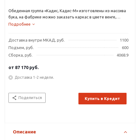
Обеденная группа «Кадис, Кадис-М» изготовлены из массива
бука, на фабрике можно заказать каркас в цвете венге,
вишни, белый с золотой и серебренной патиной, орех с
Подробнее
черной патиной и белый с золотой патиной.
Доставка внутри МКАД, руб.
1100
Подъем, руб.
600
Сборка, руб.
4068.9
от
87 170 руб.
Доставка 1-2 недели.
Поделиться
Купить в Кредит
Описание