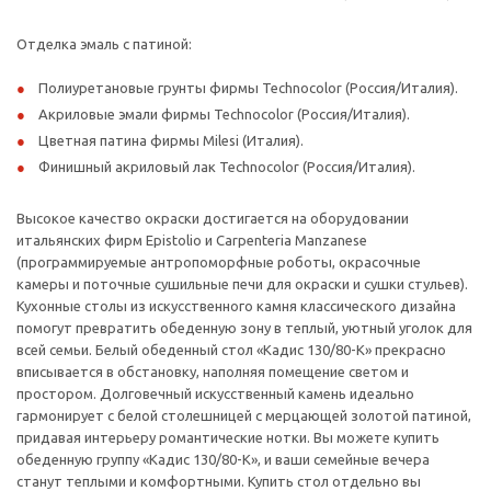
Отделка эмаль с патиной:
Полиуретановые грунты фирмы Technocolor (Россия/Италия).
Акриловые эмали фирмы Technocolor (Россия/Италия).
Цветная патина фирмы Milesi (Италия).
Финишный акриловый лак Technocolor (Россия/Италия).
Высокое качество окраски достигается на оборудовании
итальянских фирм Epistolio и Carpenteria Manzanese
(программируемые антропоморфные роботы, окрасочные
камеры и поточные сушильные печи для окраски и сушки стульев).
Кухонные столы из искусственного камня классического дизайна
помогут превратить обеденную зону в теплый, уютный уголок для
всей семьи. Белый обеденный стол «Кадис 130/80-К» прекрасно
вписывается в обстановку, наполняя помещение светом и
простором. Долговечный искусственный камень идеально
гармонирует с белой столешницей с мерцающей золотой патиной,
придавая интерьеру романтические нотки. Вы можете купить
обеденную группу «Кадис 130/80-К», и ваши семейные вечера
станут теплыми и комфортными. Купить стол отдельно вы