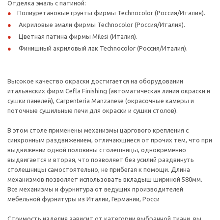
Отделка эмаль с патиной:
Полиуретановые грунты фирмы Technocolor (Россия/Италия).
Акриловые эмали фирмы Technocolor (Россия/Италия).
Цветная патина фирмы Milesi (Италия).
Финишный акриловый лак Technocolor (Россия/Италия).
Высокое качество окраски достигается на оборудовании
итальянских фирм Cefla Finishing (автоматическая линия окраски и
сушки панелей), Carpenteria Manzanese (окрасочные камеры и
поточные сушильные печи для окраски и сушки столов).
В этом столе применены механизмы царгового крепления с
синхронным раздвижением, отличающиеся от прочих тем, что при
выдвижении одной половины столешницы, одновременно
выдвигается и вторая, что позволяет без усилий раздвинуть
столешницы самостоятельно, не прибегая к помощи. Длина
механизмов позволяет использовать вкладыш шириной 580мм.
Все механизмы и фурнитура от ведущих производителей
мебельной фурнитуры из Италии, Германии, Росси
Стоимость изделия зависит от категории выбранной ткани, вы