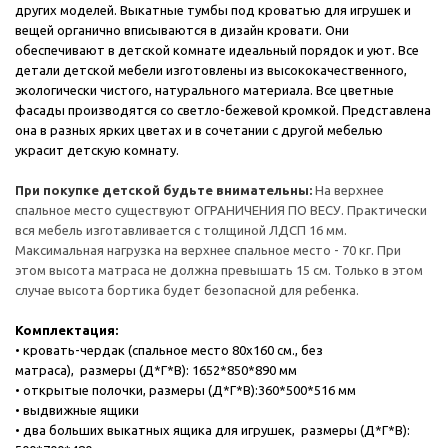
других моделей. Выкатные тумбы под кроватью для игрушек и
вещей органично вписываются в дизайн кровати. Они
обеспечивают в детской комнате идеальный порядок и уют. Все
детали детской мебели изготовлены из высококачественного,
экологически чистого, натурального материала. Все цветные
фасады производятся со светло-бежевой кромкой. Представлена
она в разных ярких цветах и в сочетании с другой мебелью
украсит детскую комнату.
При покупке детской будьте внимательны:
На верхнее
спальное место существуют ОГРАНИЧЕНИЯ ПО ВЕСУ. Практически
вся мебель изготавливается с толщиной ЛДСП 16 мм.
Максимальная нагрузка на верхнее спальное место - 70 кг. При
этом высота матраса не должна превышать 15 см. Только в этом
случае высота бортика будет безопасной для ребенка.
Комплектация:
• кровать-чердак (спальное место 80х160 см., без
матраса), размеры (Д*Г*В): 1652*850*890 мм
• открытые полочки, размеры (Д*Г*В):360*500*516 мм
• выдвижные ящики
• два больших выкатных ящика для игрушек, размеры (Д*Г*В):