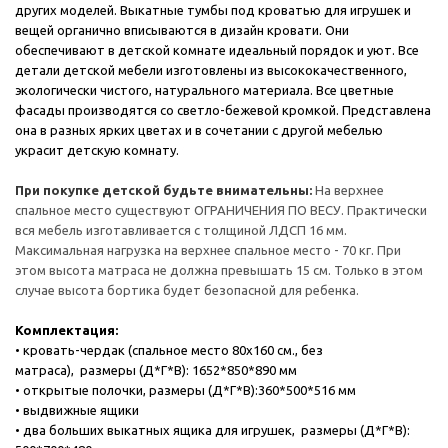
других моделей. Выкатные тумбы под кроватью для игрушек и
вещей органично вписываются в дизайн кровати. Они
обеспечивают в детской комнате идеальный порядок и уют. Все
детали детской мебели изготовлены из высококачественного,
экологически чистого, натурального материала. Все цветные
фасады производятся со светло-бежевой кромкой. Представлена
она в разных ярких цветах и в сочетании с другой мебелью
украсит детскую комнату.
При покупке детской будьте внимательны:
На верхнее
спальное место существуют ОГРАНИЧЕНИЯ ПО ВЕСУ. Практически
вся мебель изготавливается с толщиной ЛДСП 16 мм.
Максимальная нагрузка на верхнее спальное место - 70 кг. При
этом высота матраса не должна превышать 15 см. Только в этом
случае высота бортика будет безопасной для ребенка.
Комплектация:
• кровать-чердак (спальное место 80х160 см., без
матраса), размеры (Д*Г*В): 1652*850*890 мм
• открытые полочки, размеры (Д*Г*В):360*500*516 мм
• выдвижные ящики
• два больших выкатных ящика для игрушек, размеры (Д*Г*В):