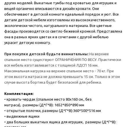
других моделей. Выкатные тумбы под кроватью для игрушек и
вещей органично вписываются в дизайн кровати. Они
обеспечивают в детской комнате идеальный порядок и уют. Все
детали детской мебели изготовлены из высококачественного,
экологически чистого, натурального материала. Все цветные
фасады производятся со светло-бежевой кромкой. Представлена
она в разных ярких цветах и в сочетании с другой мебелью
украсит детскую комнату.
При покупке детской будьте внимательны:
На верхнее
спальное место существуют ОГРАНИЧЕНИЯ ПО ВЕСУ. Практически
вся мебель изготавливается с толщиной ЛДСП 16 мм.
Максимальная нагрузка на верхнее спальное место - 70 кг. При
этом высота матраса не должна превышать 15 см. Только в этом
случае высота бортика будет безопасной для ребенка.
Комплектация:
• кровать-чердак (спальное место 80х160 см., без
матраса), размеры (Д*Г*В): 1652*850*890 мм
• открытые полочки, размеры (Д*Г*В):360*500*516 мм
• выдвижные ящики
• два больших выкатных ящика для игрушек, размеры (Д*Г*В):