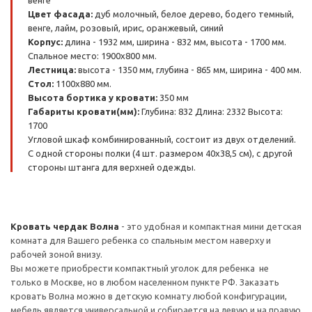
венге
Цвет фасада:
дуб молочный, белое дерево, бодего темный,
венге, лайм, розовый, ирис, оранжевый, синий
Корпус:
длина - 1932 мм, ширина - 832 мм, высота - 1700 мм.
Спальное место: 1900х800 мм.
Лестница:
высота - 1350 мм, глубина - 865 мм, ширина - 400 мм.
Стол:
1100х880 мм.
Высота бортика у кровати:
350 мм
Габариты кровати(мм):
Глубина: 832 Длина: 2332 Высота:
1700
Угловой шкаф комбинированный, состоит из двух отделений.
С одной стороны полки (4 шт. размером 40х38,5 см), с другой
стороны штанга для верхней одежды.
Кровать чердак Волна
- это удобная и компактная мини детская
комната для Вашего ребенка со спальным местом наверху и
рабочей зоной внизу.
Вы можете приобрести компактный уголок для ребенка не
только в Москве, но в любом населенном пункте РФ. Заказать
кровать Волна можно в детскую комнату любой конфигурации,
мебель является универсальной и собирается на левую и на правую