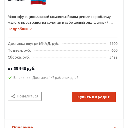
Многофункциональный комплекс Волна решает проблему
малого пространства сочетая в себе целый ряд функций:
кровать, рабочий стол, стеллаж для письменных
Подробнее
принадлежностей с выдвижными ящиками, полки для книг,
угловой шкаф, а так же лестницу с безопасными ступенями в
Доставка внутри МКАД, руб.
1100
виде выдвижных ящиков.
Подъем, руб.
600
Сборка, руб.
3422
от
35 940 руб.
В наличии. Доставка 1-7 рабочих дней.
Поделиться
Купить в Кредит
Описание