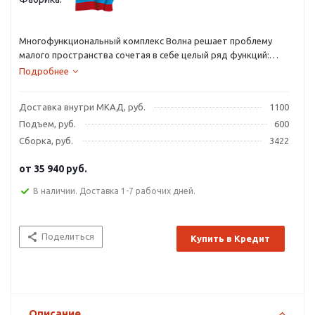
Многофункциональный комплекс Волна решает проблему
малого пространства сочетая в себе целый ряд функций:
кровать, рабочий стол, стеллаж для письменных
Подробнее
принадлежностей с выдвижными ящиками, полки для книг,
угловой шкаф, а так же лестницу с безопасными ступенями в
Доставка внутри МКАД, руб.
1100
виде выдвижных ящиков.
Подъем, руб.
600
Сборка, руб.
3422
от
35 940 руб.
В наличии. Доставка 1-7 рабочих дней.
Поделиться
Купить в Кредит
Описание