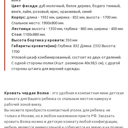
венге
Цвет фасада:
дуб молочный, белое дерево, бодего темный,
венге, лайм, розовый, ирис, оранжевый, синий
Корпус:
длина - 1932 мм, ширина - 832 мм, высота - 1700 мм.
Спальное место: 1900х800 мм.
Лестница:
высота - 1350 мм, глубина - 865 мм, ширина - 400 мм.
Стол:
1100х880 мм.
Высота бортика у кровати:
350 мм
Габариты кровати(мм):
Глубина: 832 Длина: 2332 Высота:
1700
Угловой шкаф комбинированный, состоит из двух отделений.
С одной стороны полки (4 шт. размером 40х38,5 см), с другой
стороны штанга для верхней одежды.
Кровать чердак Волна
- это удобная и компактная мини детская
комната для Вашего ребенка со спальным местом наверху и
рабочей зоной внизу.
Вы можете приобрести компактный уголок для ребенка не
только в Москве, но в любом населенном пункте РФ. Заказать
кровать Волна можно в детскую комнату любой конфигурации,
мебель является универсальной и собирается на левую и на правую