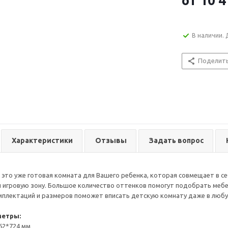
от
10 4
В наличии. 
Поделит
Характеристики
Отзывы
Задать вопрос
 это уже готовая комната для Вашего ребенка, которая совмещает в с
 игровую зону. Большое количество оттенков помогут подобрать мебел
мплектаций и размеров поможет вписать детскую комнату даже в люб
метры:
462*724 мм