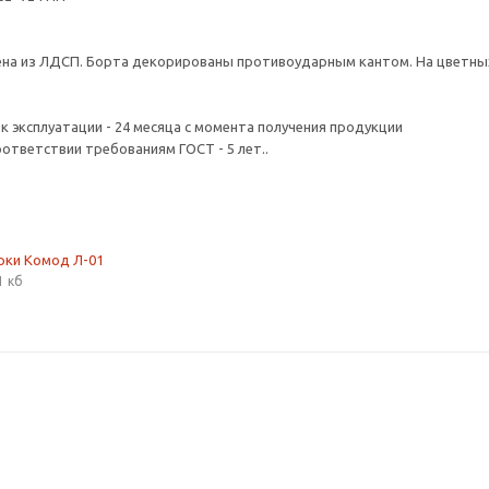
ена из ЛДСП. Борта декорированы противоударным кантом. На цветны
ок эксплуатации - 24 месяца с момента получения продукции
оответствии требованиям ГОСТ - 5 лет..
рки Комод Л-01
1 кб