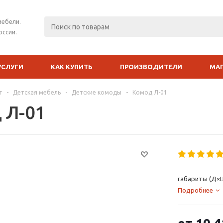
мебели.
оссии.
УСЛУГИ
КАК КУПИТЬ
ПРОИЗВОДИТЕЛИ
МА
г
-
Детская мебель
-
Детские комоды
-
Комод Л-01
 Л-01
габариты (Д×Ш
Подробнее