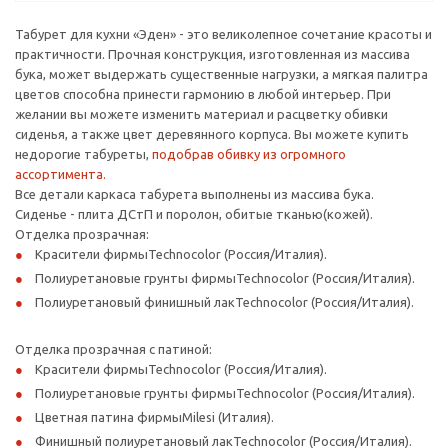
Табурет для кухни «Эден» - это великолепное сочетание красоты и
практичности. Прочная конструкция, изготовленная из массива
бука, может выдержать существенные нагрузки, а мягкая палитра
цветов способна принести гармонию в любой интерьер. При
желании вы можете изменить материал и расцветку обивки
сиденья, а также цвет деревянного корпуса. Вы можете купить
недорогие табуреты,
подобрав обивку из огромного
ассортимента.
Все детали каркаса табурета выполнены из массива бука.
Сиденье - плита ДСтП и поролон, обитые тканью(кожей).
Отделка прозрачная:
Красители фирмыTechnocolor (Россия/Италия).
Полиуретановые грунты фирмыTechnocolor (Россия/Италия).
Полиуретановый финишный лакTechnocolor (Россия/Италия).
Отделка прозрачная с патиной:
Красители фирмыTechnocolor (Россия/Италия).
Полиуретановые грунты фирмыTechnocolor (Россия/Италия).
Цветная патина фирмыMilesi (Италия).
Финишный полиуретановый лакTechnocolor (Россия/Италия).