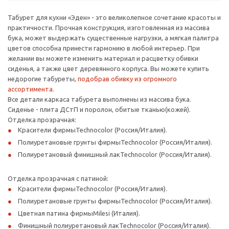
Табурет для кухни «Эден» - это великолепное сочетание красоты и
практичности. Прочная конструкция, изготовленная из массива
бука, может выдержать существенные нагрузки, а мягкая палитра
цветов способна принести гармонию в любой интерьер. При
желании вы можете изменить материал и расцветку обивки
сиденья, а также цвет деревянного корпуса. Вы можете купить
недорогие табуреты,
подобрав обивку из огромного
ассортимента.
Все детали каркаса табурета выполнены из массива бука.
Сиденье - плита ДСтП и поролон, обитые тканью(кожей).
Отделка прозрачная:
Красители фирмыTechnocolor (Россия/Италия).
Полиуретановые грунты фирмыTechnocolor (Россия/Италия).
Полиуретановый финишный лакTechnocolor (Россия/Италия).
Отделка прозрачная с патиной:
Красители фирмыTechnocolor (Россия/Италия).
Полиуретановые грунты фирмыTechnocolor (Россия/Италия).
Цветная патина фирмыMilesi (Италия).
Финишный полиуретановый лакTechnocolor (Россия/Италия).