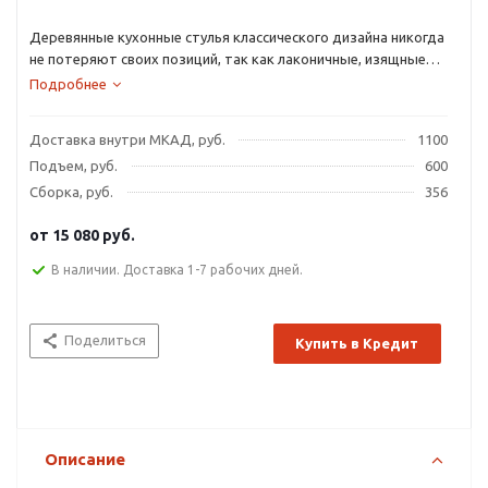
Деревянные кухонные стулья классического дизайна никогда
не потеряют своих позиций, так как лаконичные, изящные
модели идеально вписываются в любой интерьер.
Подробнее
Доставка внутри МКАД, руб.
1100
Подъем, руб.
600
Сборка, руб.
356
от
15 080 руб.
В наличии. Доставка 1-7 рабочих дней.
Поделиться
Купить в Кредит
Описание