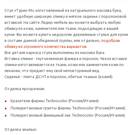
Стул «Турин-М», изготовленный из натурального массива бука,
имеет удобную широкую спинку и мягкое сиденье с поролоновой
вставкой. На сайте Лидер-мебель вы можете выбрать любую
обивку из кожи, заменителя или ткани, подходящую к вашей
кухне. Вы можете купить недорогие деревянные стулья для кухни
в составе данной обеденной группы, или отдельно,
подобрав
обивку из огромного количества вариантов.
Все детали каркаса стула выполнены из массива бука.
Вставка спинки - гнутоклеенная фанера и поролон. Чехол вставки
спинки изготавливается из ткани, кожи или заменителя кожи по
лекалам, что придает ему свой неповторимый вид.
Сиденье - плита ДСтП и поролон, обитые тканью (кожей).
Отделка прозрачная:
Красители фирмы Technocolor (Россия/Италия).
Полиуретановые грунты фирмы Technocolor (Россия/Италия).
Полиуретановый финишный лак Technocolor (Россия/Италия).
Отделка эмалью: