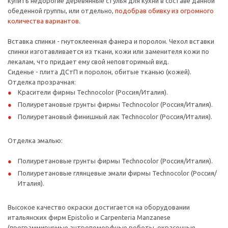
купить недорогие деревянные стулья для кухни в составе данной
обеденной группы, или отдельно,
подобрав обивку из огромного
количества вариантов.
Вставка спинки - гнутоклеенная фанера и поролон. Чехол вставки
спинки изготавливается из ткани, кожи или заменителя кожи по
лекалам, что придает ему свой неповторимый вид.
Сиденье - плита ДСтП и поролон, обитые тканью (кожей).
Отделка прозрачная:
Красители фирмы Technocolor (Россия/Италия).
Полиуретановые грунты фирмы Technocolor (Россия/Италия).
Полиуретановый финишный лак Technocolor (Россия/Италия).
Отделка эмалью:
Полиуретановые грунты фирмы Technocolor (Россия/Италия).
Полиуретановые глянцевые эмали фирмы Technocolor (Россия/
Италия).
Высокое качество окраски достигается на оборудовании
итальянских фирм Epistolio и Carpenteria Manzanese
(программируемые антропоморфные роботы, окрасочные