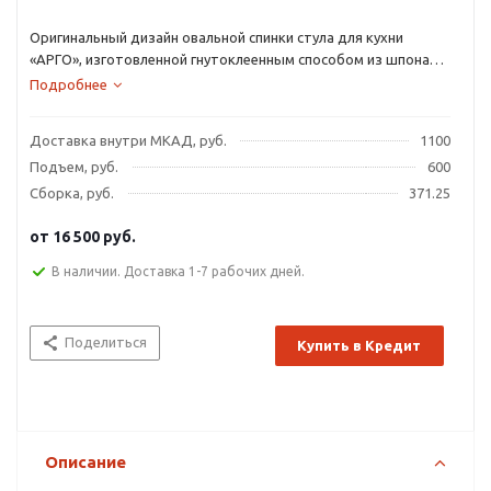
Оригинальный дизайн овальной спинки стула для кухни
«АРГО», изготовленной гнутоклеенным способом из шпона
бука, является «изюминкой» модели.
Подробнее
Доставка внутри МКАД, руб.
1100
Подъем, руб.
600
Сборка, руб.
371.25
от
16 500 руб.
В наличии. Доставка 1-7 рабочих дней.
Поделиться
Купить в Кредит
Описание